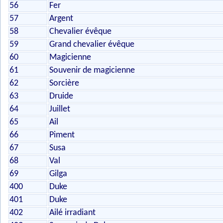
56
Fer
57
Argent
58
Chevalier évêque
59
Grand chevalier évêque
60
Magicienne
61
Souvenir de magicienne
62
Sorcière
63
Druide
64
Juillet
65
Ail
66
Piment
67
Susa
68
Val
69
Gilga
400
Duke
401
Duke
402
Ailé irradiant