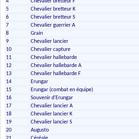
4
Chevalier bretteur F
5
Chevalier bretteur K
6
Chevalier bretteur S
7
Chevalier guerrier A
8
Grain
9
Chevalier lancier
10
Chevalier capture
11
Chevalier hallebarde
12
Chevalier hallebarde A
13
Chevalier hallebarde F
14
Erungar
15
Erungar (combat en équipe)
16
Souvenir d'Erungar
17
Chevalier lancier A
18
Chevalier lancier K
19
Chevalier lancier S
20
Augusto
21
Céréale