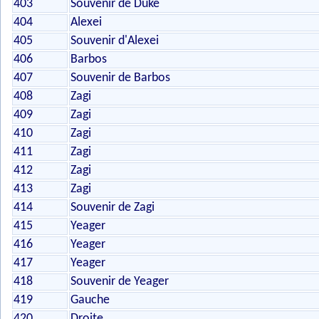
403
Souvenir de Duke
404
Alexei
405
Souvenir d'Alexei
406
Barbos
407
Souvenir de Barbos
408
Zagi
409
Zagi
410
Zagi
411
Zagi
412
Zagi
413
Zagi
414
Souvenir de Zagi
415
Yeager
416
Yeager
417
Yeager
418
Souvenir de Yeager
419
Gauche
420
Droite