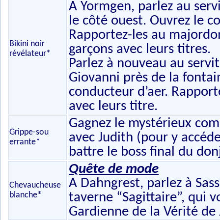
A Yormgen, parlez au servi
le côté ouest. Ouvrez le c
Rapportez-les au majordom
Bikini noir
garçons avec leurs titres.
révélateur*
Parlez à nouveau au servit
Giovanni près de la fontai
conducteur d’aer. Rapportez
avec leurs titre.
Gagnez le mystérieux comb
Grippe-sou
avec Judith (pour y accéder
errante*
battre le boss final du do
Quête de mode
A Dahngrest, parlez à Sas
Chevaucheuse
blanche*
taverne “Sagittaire”, qui vo
Gardienne de la Vérité de 