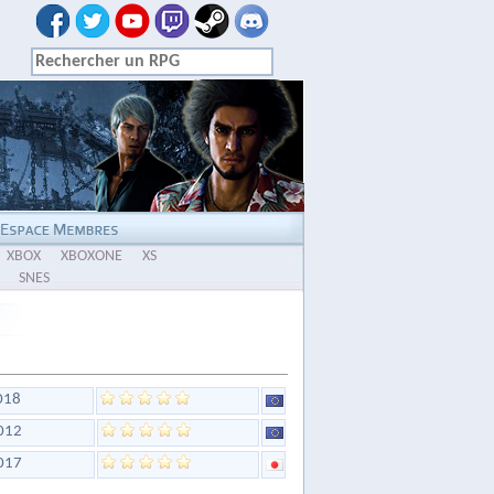
XBOX
XBOXONE
XS
SNES
018
012
017