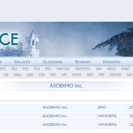
PS1
PS2
PS3
PS4
PS5
SWITCH
SWITCH2
WII
WIIU
X360
GB
GBA
GBC
IOS
MD
MS
N3DS
NES
PSP
PSVITA
SAT
ASOBIMO Inc.
ASOBIMO Inc.
RPG
2
ASOBIMO Inc.
MMORPG
2
ASOBIMO Inc.
MMORPG
2