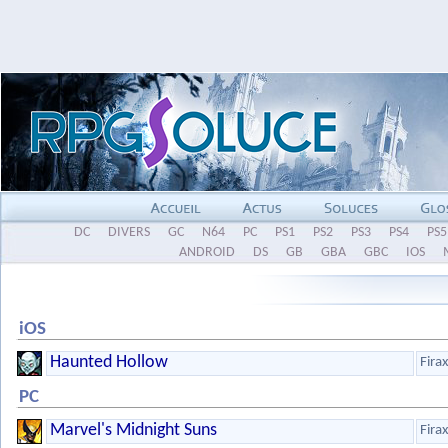
DC
DIVERS
GC
N64
PC
PS1
PS2
PS3
PS4
PS5
ANDROID
DS
GB
GBA
GBC
IOS
iOS
Haunted Hollow
Firax
PC
Marvel's Midnight Suns
Firax