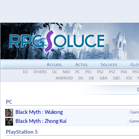
DC
DIVERS
GC
N64
PC
PS1
PS2
PS3
PS4
PS5
ANDROID
DS
GB
GBA
GBC
IOS
PC
Black Myth : Wukong
Game
Black Myth : Zhong Kui
Game
PlayStation 5