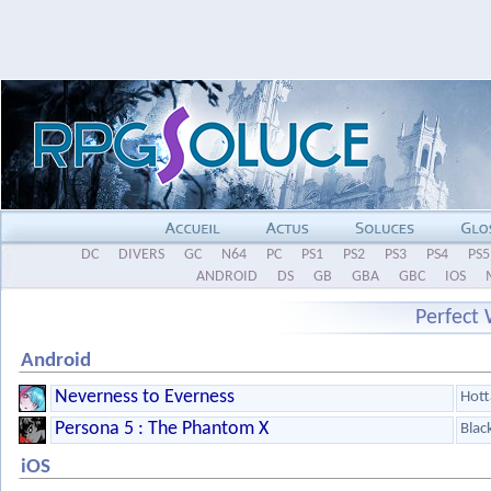
DC
DIVERS
GC
N64
PC
PS1
PS2
PS3
PS4
PS5
ANDROID
DS
GB
GBA
GBC
IOS
Perfect
Android
Neverness to Everness
Hott
Persona 5 : The Phantom X
Blac
iOS