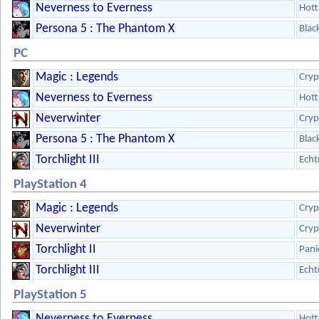
Neverness to Everness
Hott
Persona 5 : The Phantom X
Blac
PC
Magic : Legends
Cryp
Neverness to Everness
Hott
Neverwinter
Cryp
Persona 5 : The Phantom X
Blac
Torchlight III
Echt
PlayStation 4
Magic : Legends
Cryp
Neverwinter
Cryp
Torchlight II
Pani
Torchlight III
Echt
PlayStation 5
Neverness to Everness
Hott