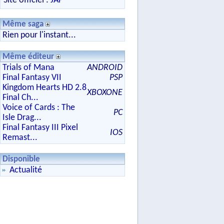
Site officiel :
JAP
Même saga
Rien pour l'instant...
Même éditeur
Trials of Mana
ANDROID
Final Fantasy VII
PSP
Kingdom Hearts HD 2.8
XBOXONE
Final Ch...
Voice of Cards : The
PC
Isle Drag...
Final Fantasy III Pixel
IOS
Remast...
Disponible
Actualité