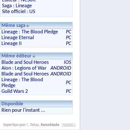
Editeur :
NCSoft
Saga :
Lineage
Site officiel :
US
Même saga
Lineage : The Blood Pledge
PC
Lineage Eternal
PC
Lineage II
PC
Même éditeur
Blade and Soul Heroes
IOS
Aion : Legions of War
ANDROID
Blade and Soul Heroes
ANDROID
Lineage : The Blood
PC
Pledge
Guild Wars 2
PC
Disponible
Rien pour l'instant ...
Saperlipo-pon !
,
Tatsu
,
Xenoblade