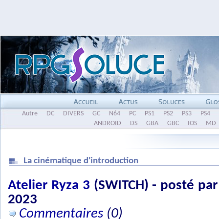
Autre
DC
DIVERS
GC
N64
PC
PS1
PS2
PS3
PS4
ANDROID
DS
GBA
GBC
IOS
MD
La cinématique d'introduction
Atelier Ryza 3
(SWITCH) - posté par 
2023
Commentaires
(0)