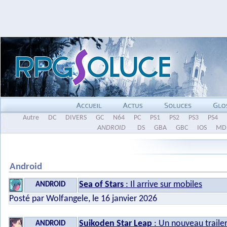
Autre
DC
DIVERS
GC
N64
PC
PS1
PS2
PS3
PS4
ANDROID
DS
GBA
GBC
IOS
MD
Android
Sea of Stars
: Il arrive sur mobiles
ANDROID
Posté par Wolfangele, le 16 janvier 2026
Suikoden Star Leap
: Un nouveau traile
ANDROID