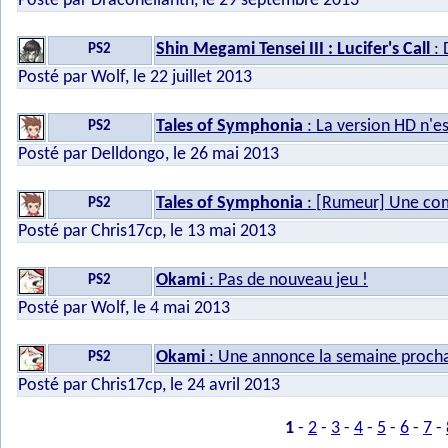
Posté par Dracohelianth, le 29 septembre 2013
Shin Megami Tensei III : Lucifer's Call
: 
PS2
Posté par Wolf, le 22 juillet 2013
Tales of Symphonia
: La version HD n'e
PS2
Posté par Delldongo, le 26 mai 2013
Tales of Symphonia
: [Rumeur] Une com
PS2
Posté par Chris17cp, le 13 mai 2013
Okami
: Pas de nouveau jeu !
PS2
Posté par Wolf, le 4 mai 2013
Okami
: Une annonce la semaine procha
PS2
Posté par Chris17cp, le 24 avril 2013
1
-
2
-
3
-
4
-
5
-
6
-
7
-