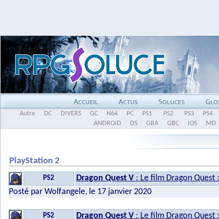
Autre
DC
DIVERS
GC
N64
PC
PS1
PS2
PS3
PS4
ANDROID
DS
GBA
GBC
IOS
MD
PlayStation 2
Dragon Quest V
: Le film Dragon Quest :
PS2
Posté par Wolfangele, le 17 janvier 2020
Dragon Quest V
: Le film Dragon Quest : 
PS2