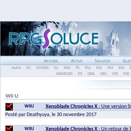
Autre
DC
DIVERS
GC
N64
PC
PS1
PS2
PS3
PS4
ANDROID
DS
GBA
GBC
IOS
MD
Wii U
Xenoblade Chronicles X
: Une version S
WIIU
Posté par Deathyuya, le 30 novembre 2017
Xenoblade Chronicles X
: Un retour de 
WIIU