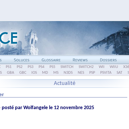
C
PS1
PS2
PS3
PS4
PS5
SWITCH
SWITCH2
WII
WIIU
X3
S
GBA
GBC
IOS
MD
MS
N3DS
NES
PSP
PSVITA
SAT
Actualité
er
- posté par Wolfangele le 12 novembre 2025