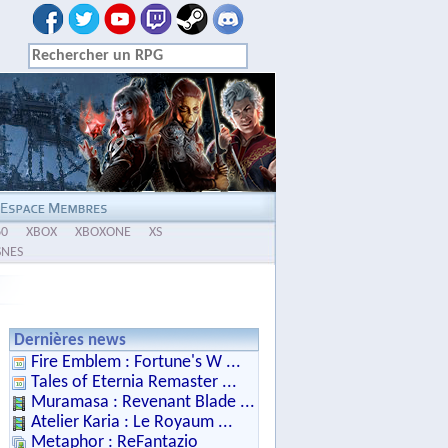
60
XBOX
XBOXONE
XS
SNES
Dernières news
Fire Emblem : Fortune's W ...
Tales of Eternia Remaster ...
Muramasa : Revenant Blade ...
Atelier Karia : Le Royaum ...
Metaphor : ReFantazio