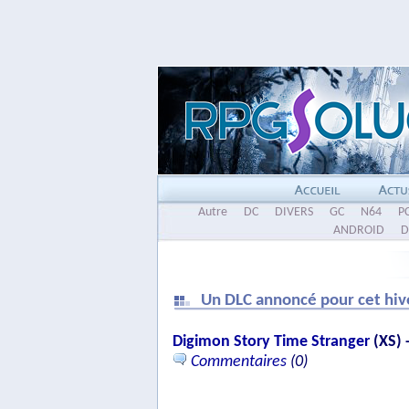
Autre
DC
DIVERS
GC
N64
P
ANDROID
D
Un DLC annoncé pour cet hiv
Digimon Story Time Stranger
(XS) 
Commentaires
(0)