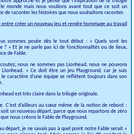
notre approche et je pense que l’inspiration de la trilogie
t le monde mais nous voulions avant tout que ce soit un
e de raconter les histoires que nous souhaitons raconter.
 entre créer un nouveau jeu et rendre hommage au travail
ous sommes posée dès le tout début : « Quels sont les
e ? » Et je ne parle pas ici de fonctionnalités ou de lieux,
ce de Fable.
 « Écoutez, nous ne sommes pas Lionhead, nous ne pouvons
 Lionhead. » Ce doit être un jeu Playground, car je suis
 le caractère d’une équipe se reflètent toujours dans son
e.
head est très claire dans la trilogie originale.
ile. C’est d’ailleurs au cœur même de la notion de reboot :
ce soit un nouveau départ, parce que nous repartons de zéro
que nous créons le Fable de Playground.
au départ, je ne savais pas à quel point notre Fable serait «