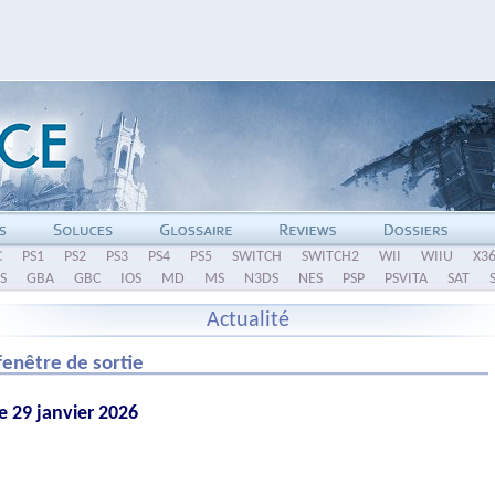
C
PS1
PS2
PS3
PS4
PS5
SWITCH
SWITCH2
WII
WIIU
X3
S
GBA
GBC
IOS
MD
MS
N3DS
NES
PSP
PSVITA
SAT
Actualité
enêtre de sortie
e 29 janvier 2026