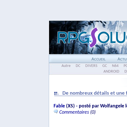
Autre
DC
DIVERS
GC
N64
P
ANDROID
D
De nombreux détails et une f
Fable
(XS) - posté par Wolfangele l
Commentaires
(0)