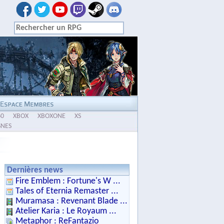
60
XBOX
XBOXONE
XS
SNES
Dernières news
Fire Emblem : Fortune's W ...
Tales of Eternia Remaster ...
Muramasa : Revenant Blade ...
Atelier Karia : Le Royaum ...
Metaphor : ReFantazio