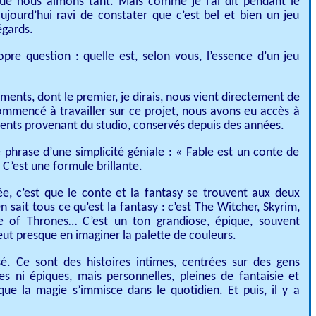
que nous aimons tant. Mais comme je l’ai dit pendant le
ujourd’hui ravi de constater que c’est bel et bien un jeu
égards.
pre question : quelle est, selon vous, l’essence d’un jeu
ments, dont le premier, je dirais, nous vient directement de
mmencé à travailler sur ce projet, nous avons eu accès à
ents provenant du studio, conservés depuis des années.
ne phrase d’une simplicité géniale : « Fable est un conte de
 C’est une formule brillante.
ée, c’est que le conte et la fantasy se trouvent aux deux
sait tous ce qu’est la fantasy : c’est The Witcher, Skyrim,
 of Thrones… C’est un ton grandiose, épique, souvent
eut presque en imaginer la palette de couleurs.
sé. Ce sont des histoires intimes, centrées sur des gens
tes ni épiques, mais personnelles, pleines de fantaisie et
que la magie s’immisce dans le quotidien. Et puis, il y a