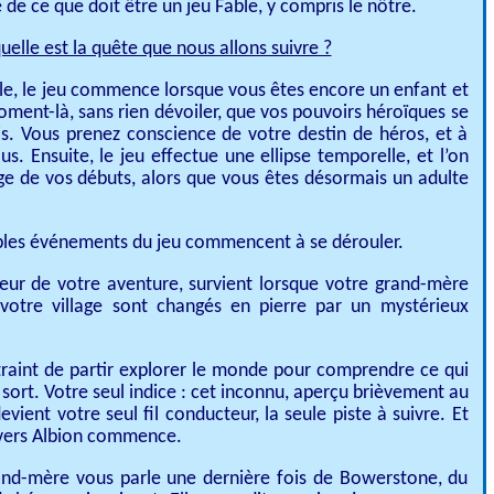
de ce que doit être un jeu Fable, y compris le nôtre.
elle est la quête que nous allons suivre ?
ble, le jeu commence lorsque vous êtes encore un enfant et
oment-là, sans rien dévoiler, que vos pouvoirs héroïques se
s. Vous prenez conscience de votre destin de héros, et à
us. Ensuite, le jeu effectue une ellipse temporelle, et l’on
llage de vos débuts, alors que vous êtes désormais un adulte
ables événements du jeu commencent à se dérouler.
seur de votre aventure, survient lorsque votre grand-mère
 votre village sont changés en pierre par un mystérieux
traint de partir explorer le monde pour comprendre ce qui
e sort. Votre seul indice : cet inconnu, aperçu brièvement au
vient votre seul fil conducteur, la seule piste à suivre. Et
ravers Albion commence.
and-mère vous parle une dernière fois de Bowerstone, du