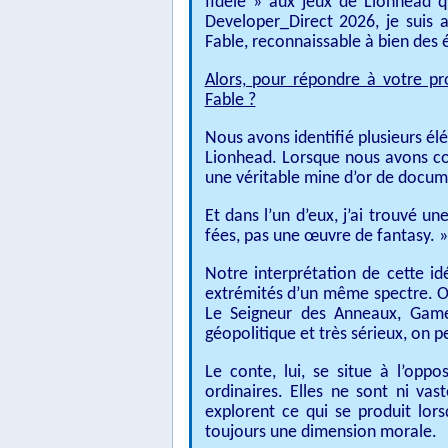
fidèle » aux jeux de Lionhead 
Developer_Direct 2026, je suis a
Fable, reconnaissable à bien des 
Alors, pour répondre à votre pro
Fable ?
Nous avons identifié plusieurs élé
Lionhead. Lorsque nous avons co
une véritable mine d’or de docum
Et dans l’un d’eux, j’ai trouvé u
fées, pas une œuvre de fantasy. »
Notre interprétation de cette id
extrémités d’un même spectre. On 
Le Seigneur des Anneaux, Game
géopolitique et très sérieux, on p
Le conte, lui, se situe à l’oppo
ordinaires. Elles ne sont ni vas
explorent ce qui se produit lors
toujours une dimension morale.