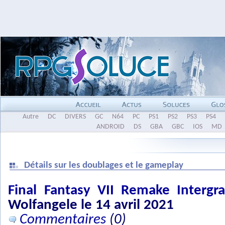
Autre
DC
DIVERS
GC
N64
PC
PS1
PS2
PS3
PS4
ANDROID
DS
GBA
GBC
IOS
MD
Détails sur les doublages et le gameplay
Final Fantasy VII Remake Intergr
Wolfangele le 14 avril 2021
Commentaires
(0)