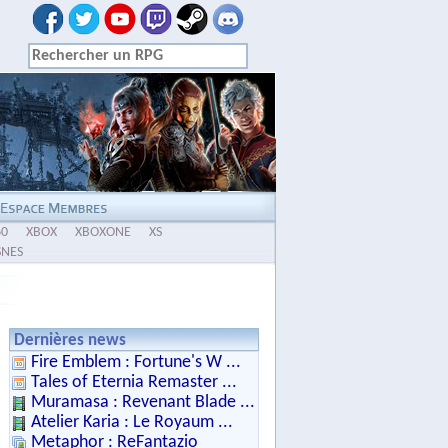
60
XBOX
XBOXONE
XS
SNES
Dernières news
Fire Emblem : Fortune's W ...
Tales of Eternia Remaster ...
Muramasa : Revenant Blade ...
Atelier Karia : Le Royaum ...
Metaphor : ReFantazio