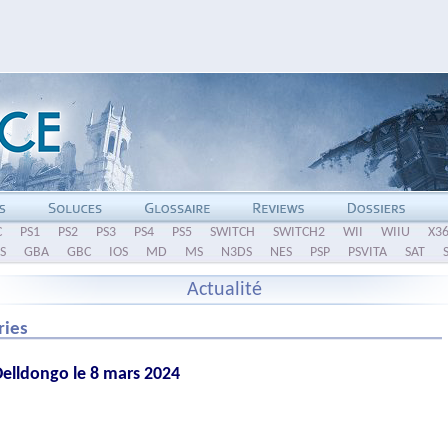
C
PS1
PS2
PS3
PS4
PS5
SWITCH
SWITCH2
WII
WIIU
X3
S
GBA
GBC
IOS
MD
MS
N3DS
NES
PSP
PSVITA
SAT
Actualité
ries
Delldongo le 8 mars 2024