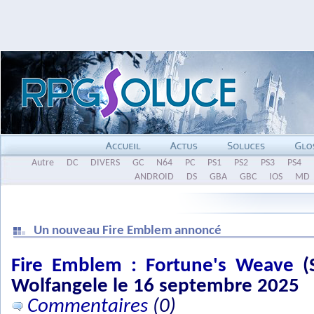
Autre
DC
DIVERS
GC
N64
PC
PS1
PS2
PS3
PS4
ANDROID
DS
GBA
GBC
IOS
MD
Un nouveau Fire Emblem annoncé
Fire Emblem : Fortune's Weave
(S
Wolfangele le 16 septembre 2025
Commentaires
(0)