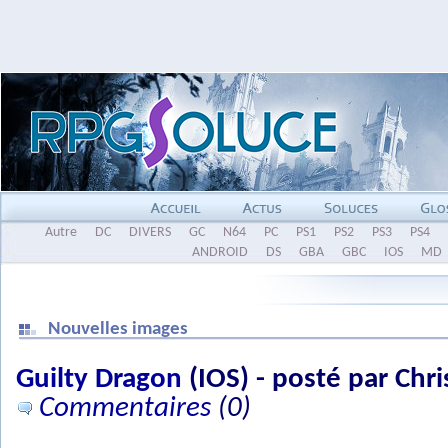
Autre
DC
DIVERS
GC
N64
PC
PS1
PS2
PS3
PS4
ANDROID
DS
GBA
GBC
IOS
MD
Nouvelles images
Guilty Dragon
(IOS) - posté par Chr
Commentaires
(0)