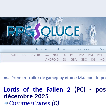
Autre
DC
DIVERS
GC
N64
PC
PS1
PS2
PS3
PS4
ANDROID
DS
GBA
GBC
IOS
MD
Premier trailer de gameplay et une MàJ pour le p
Lords of the Fallen 2
(PC) - pos
décembre 2025
Commentaires
(0)