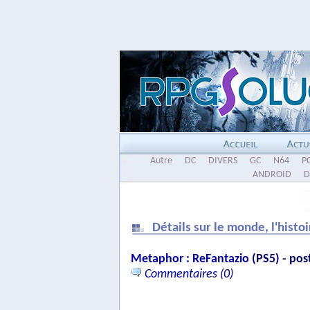
Autre
DC
DIVERS
GC
N64
P
ANDROID
D
Détails sur le monde, l'histo
Metaphor : ReFantazio
(PS5) - pos
Commentaires
(0)