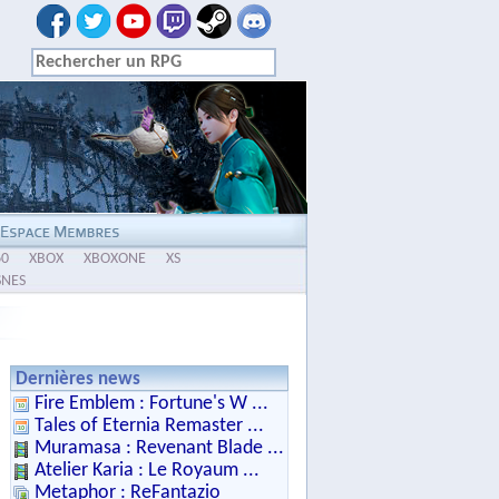
60
XBOX
XBOXONE
XS
SNES
Dernières news
Fire Emblem : Fortune's W ...
Tales of Eternia Remaster ...
Muramasa : Revenant Blade ...
Atelier Karia : Le Royaum ...
Metaphor : ReFantazio