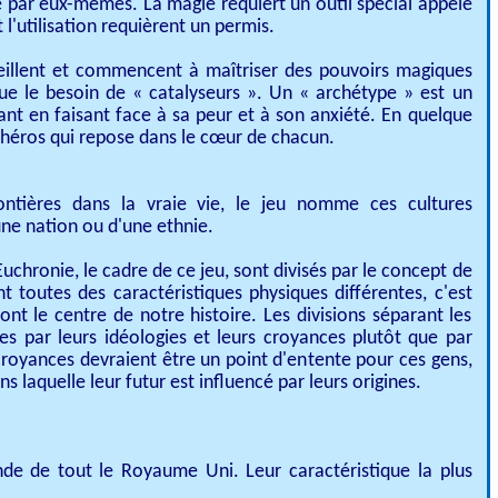
ie par eux-mêmes. La magie requiert un outil spécial appelé
 l'utilisation requièrent un permis.​
veillent et commencent à maîtriser des pouvoirs magiques
que le besoin de « catalyseurs ». Un « archétype » est un
lant en faisant face à sa peur et à son anxiété. En quelque
du héros qui repose dans le cœur de chacun.
ontières dans la vraie vie, le jeu nomme ces cultures
ne nation ou d'une ethnie.
chronie, le cadre de ce jeu, sont divisés par le concept de
nt toutes des caractéristiques physiques différentes, c'est
sont le centre de notre histoire. Les divisions séparant les
es par leurs idéologies et leurs croyances plutôt que par
croyances devraient être un point d'entente pour ces gens,
ns laquelle leur futur est influencé par leurs origines.
nde de tout le Royaume Uni. Leur caractéristique la plus