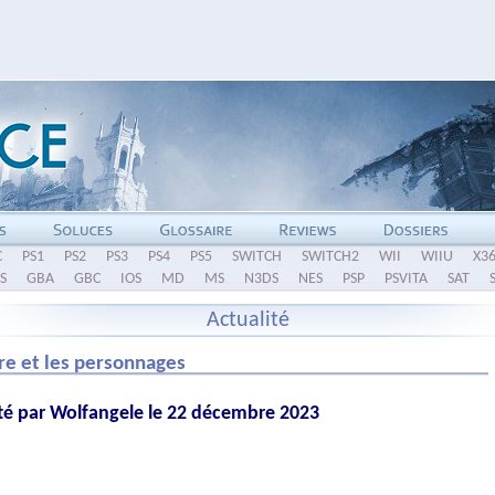
C
PS1
PS2
PS3
PS4
PS5
SWITCH
SWITCH2
WII
WIIU
X3
S
GBA
GBC
IOS
MD
MS
N3DS
NES
PSP
PSVITA
SAT
Actualité
ire et les personnages
té par Wolfangele le 22 décembre 2023