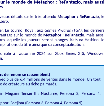
sur le monde de Metaphor : ReFantazio, mais aussi
es
eaux détails sur le très attendu
Metaphor : ReFantazio
, le
 Zero
.
iler, Le tournoi Royal, aux
Games Awards (TGA)
, les derniers
avantage sur le monde de
Metaphor : ReFantazio
, mais aussi
ans laquelle les joueurs seront plongés. Katsura Hashino, le
spirations du titre ainsi que sa conceptualisation.
onible à l’automne 2024 sur Xbox Series X|S, Windows,
m.
rs de renom se rassemblent)
vec plus de 6,4 millions de ventes dans le monde. Un tout
 de créateurs au riche palmarès.
hin Megami Tensei III: Nocturne, Persona 3, Persona 4,
enori Soejima (Persona 3, Persona 4, Persona 5)