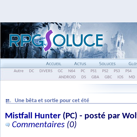
Autre
DC
DIVERS
GC
N64
PC
PS1
PS2
PS3
PS4
ANDROID
DS
GBA
GBC
IOS
MD
Une bêta et sortie pour cet été
Mistfall Hunter
(PC) - posté par Wol
Commentaires
(0)