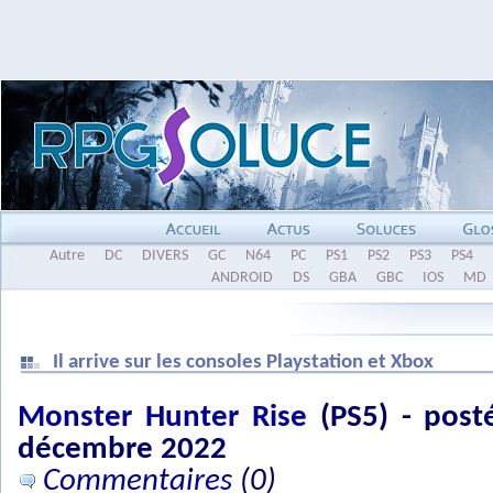
Autre
DC
DIVERS
GC
N64
PC
PS1
PS2
PS3
PS4
ANDROID
DS
GBA
GBC
IOS
MD
Il arrive sur les consoles Playstation et Xbox
Monster Hunter Rise
(PS5) - post
décembre 2022
Commentaires
(0)