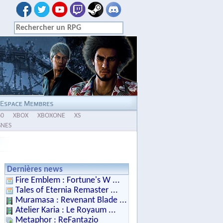
60
XBOX
XBOXONE
XS
SNES
Dernières news
Fire Emblem : Fortune's W ...
Tales of Eternia Remaster ...
Muramasa : Revenant Blade ...
Atelier Karia : Le Royaum ...
Metaphor : ReFantazio