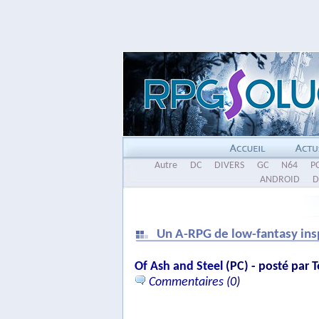
Autre
DC
DIVERS
GC
N64
P
ANDROID
D
Un A-RPG de low-fantasy ins
Of Ash and Steel
(PC) - posté par 
Commentaires
(0)