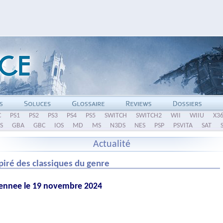
C
PS1
PS2
PS3
PS4
PS5
SWITCH
SWITCH2
WII
WIIU
X3
S
GBA
GBC
IOS
MD
MS
N3DS
NES
PSP
PSVITA
SAT
Actualité
piré des classiques du genre
Tennee le 19 novembre 2024