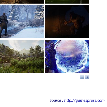
1
2
Source :
http://gamespress.com