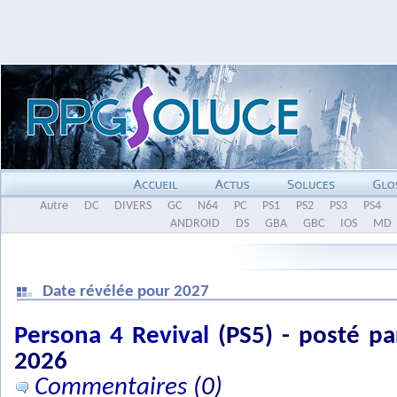
Autre
DC
DIVERS
GC
N64
PC
PS1
PS2
PS3
PS4
ANDROID
DS
GBA
GBC
IOS
MD
Date révélée pour 2027
Persona 4 Revival
(PS5) - posté pa
2026
Commentaires
(0)