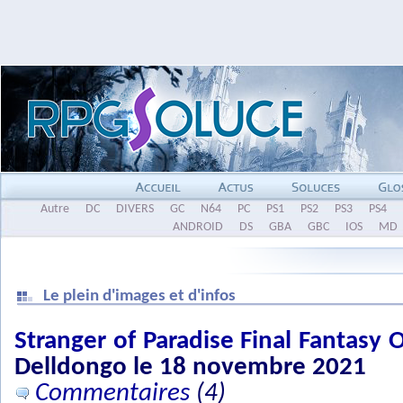
Autre
DC
DIVERS
GC
N64
PC
PS1
PS2
PS3
PS4
ANDROID
DS
GBA
GBC
IOS
MD
Le plein d'images et d'infos
Stranger of Paradise Final Fantasy O
Delldongo le 18 novembre 2021
Commentaires
(4)