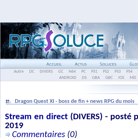
Autre
DC
DIVERS
GC
N64
PC
PS1
PS2
PS3
PS4
ANDROID
DS
GBA
GBC
IOS
MD
Dragon Quest XI - boss de fin + news RPG du mois
Stream en direct
(DIVERS) - posté 
2019
Commentaires
(0)