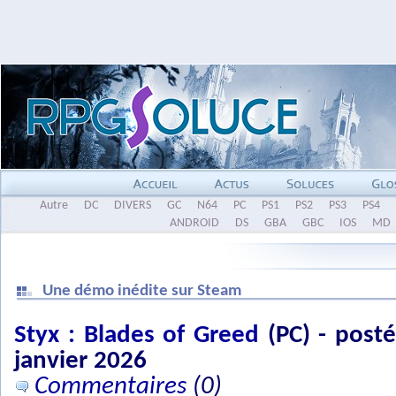
Autre
DC
DIVERS
GC
N64
PC
PS1
PS2
PS3
PS4
ANDROID
DS
GBA
GBC
IOS
MD
Une démo inédite sur Steam
Styx : Blades of Greed
(PC) - posté
janvier 2026
Commentaires
(0)