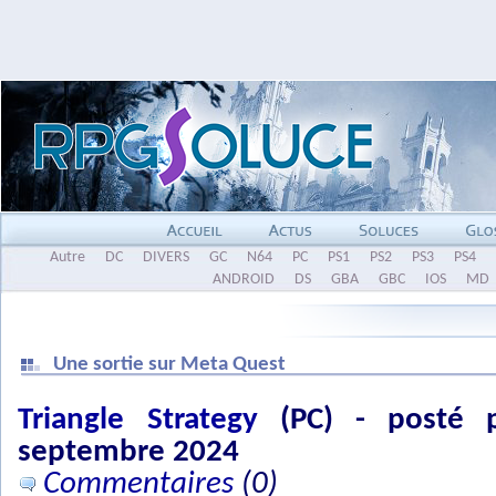
Autre
DC
DIVERS
GC
N64
PC
PS1
PS2
PS3
PS4
ANDROID
DS
GBA
GBC
IOS
MD
Une sortie sur Meta Quest
Triangle Strategy
(PC) - posté p
septembre 2024
Commentaires
(0)