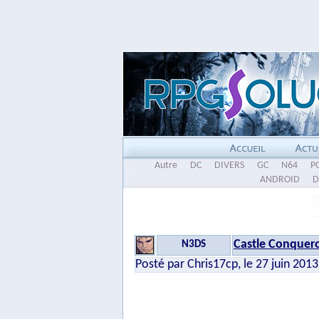
Autre
DC
DIVERS
GC
N64
P
ANDROID
D
Castle Conquero
N3DS
Posté par Chris17cp, le 27 juin 2013