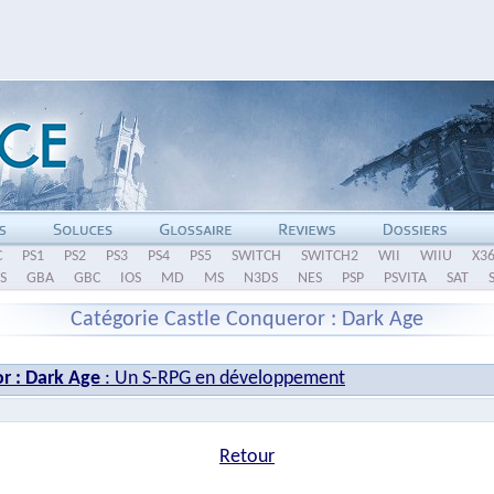
C
PS1
PS2
PS3
PS4
PS5
SWITCH
SWITCH2
WII
WIIU
X3
S
GBA
GBC
IOS
MD
MS
N3DS
NES
PSP
PSVITA
SAT
Catégorie Castle Conqueror : Dark Age
r : Dark Age
: Un S-RPG en développement
Retour