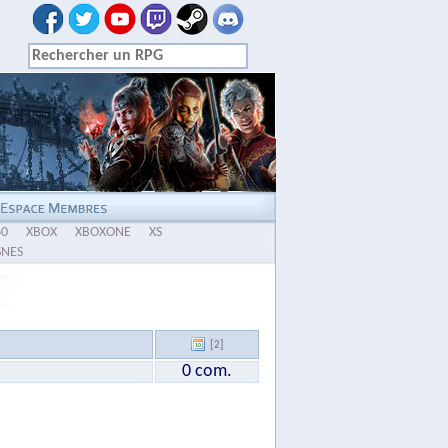
60
XBOX
XBOXONE
XS
SNES
[2]
0 com.