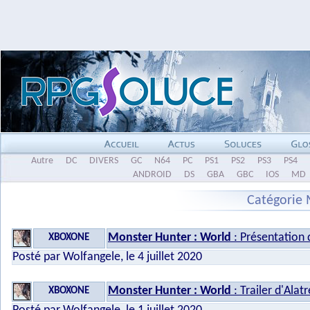
Autre
DC
DIVERS
GC
N64
PC
PS1
PS2
PS3
PS4
ANDROID
DS
GBA
GBC
IOS
MD
Catégorie 
Monster Hunter : World
: Présentation d
XBOXONE
Posté par Wolfangele, le 4 juillet 2020
Monster Hunter : World
: Trailer d'Alat
XBOXONE