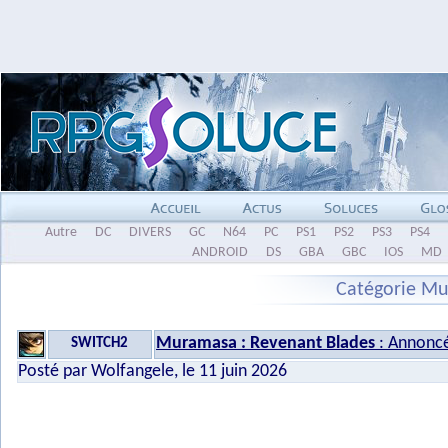
Autre
DC
DIVERS
GC
N64
PC
PS1
PS2
PS3
PS4
ANDROID
DS
GBA
GBC
IOS
MD
Catégorie Mu
Muramasa : Revenant Blades
: Annoncé
SWITCH2
Posté par Wolfangele, le 11 juin 2026