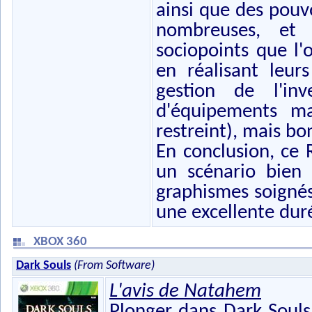
ainsi que des pou
nombreuses, et 
sociopoints que l'
en réalisant leur
gestion de l'in
d'équipements m
restreint), mais b
En conclusion, ce R
un scénario bien 
graphismes soignés
une excellente dur
XBOX 360
Dark Souls
(From Software)
L'avis de Natahem
Plonger dans Dark Souls