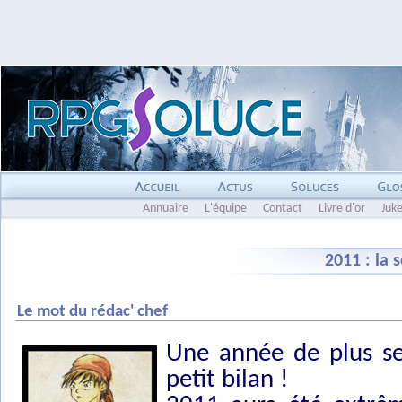
Annuaire
L'équipe
Contact
Livre d'or
Juk
2011 : la 
Le mot du rédac' chef
Une année de plus se 
petit bilan !