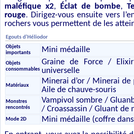
maléfique x2
,
Éclat de bombe
,
T
rouge
. Dirigez-vous ensuite vers l’
rochers vous permettent de les attei
Egouts d’Héliodor
Objets
Mini médaille
importants
Graine de Force / Elix
Objets
consommables
universelle
Minerai d’or / Minerai de 
Matériaux
Aile de chauve-souris
Vampivol sombre / Gluanb
Monstres
rencontrés
/ Croassassin / Gluant de
Mini médaille (coffre dans
Mode 2D