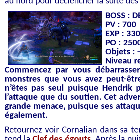
au nord pour déclencher la suite de
BOSS : D
PV : 700
EXP : 33
PO : 250
Objets : -
Niveau 
Commencez par vous débarrasser 
monstres que vous avez peut-être
n’êtes pas seul puisque Hendrik p
l’attaque que du soutien. Cet adve
grande menace, puisque ses attaque
également.
Retournez voir Cornalian dans sa ten
tend la
Clef des égouts
. Après la nui