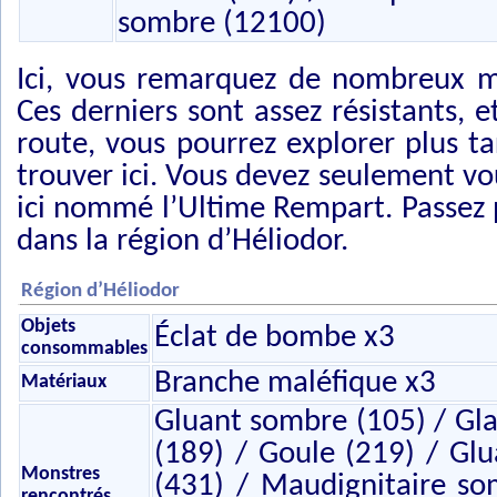
sombre (12100)
Ici, vous remarquez de nombreux m
Ces derniers sont assez résistants, e
route, vous pourrez explorer plus ta
trouver ici. Vous devez seulement vou
ici nommé l’Ultime Rempart. Passez 
dans la région d’Héliodor.
Région d’Héliodor
Objets
Éclat de bombe x3
consommables
Branche maléfique x3
Matériaux
Gluant sombre (105) / Gl
(189) / Goule (219) / Gl
Monstres
(431) / Maudignitaire so
rencontrés