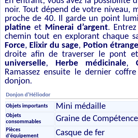
En entrant, vous avez la possibilité d
noir. Tout dépend de votre niveau, m
proche de 40. Il garde un point lu
platine
et
Minerai d’argent
. Entrez
chemin tout en explorant chaque sal
Force
,
Elixir du sage
,
Potion étrang
droite afin de traverser le pont e
universelle
,
Herbe médicinale
,
Ramassez ensuite le dernier coffre
donjon.
Donjon d’Héliodor
Mini médaille
Objets importants
Objets
Graine de Compétence 
consommables
Pièces
Casque de fer
d’équipement