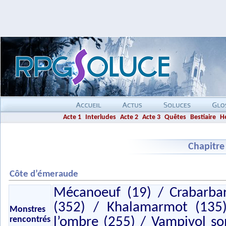
Acte 1
Interludes
Acte 2
Acte 3
Quêtes
Bestiaire
H
Chapitre
Côte d’émeraude
Mécanoeuf (19) / Crabarba
(352) / Khalamarmot (135)
Monstres
rencontrés
l’ombre (255) / Vampivol s