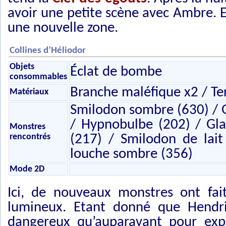
avoir une petite scène avec Ambre. 
une nouvelle zone.
Collines d’Héliodor
Objets
Éclat de bombe
consommables
Branche maléfique x2 / Ter
Matériaux
Smilodon sombre (630) / 
/ Hypnobulbe (202) / Gl
Monstres
rencontrés
(217) / Smilodon de lai
louche sombre (356)
Mode 2D
Ici, de nouveaux monstres ont fai
lumineux. Etant donné que Hendr
dangereux qu’auparavant pour expl