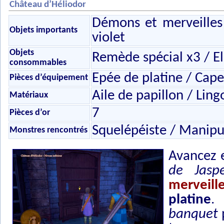
Château d’Héliodor
Démons et merveilles 
Objets importants
violet
Objets
Remède spécial x3 / El
consommables
Epée de platine / Cape
Pièces d’équipement
Aile de papillon / Ling
Matériaux
7
Pièces d’or
Squelépéiste / Manipu
Monstres rencontrés
Avancez e
de Jasp
merveill
platine
.
banquet
p