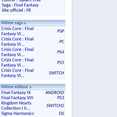
Editeur :
Square Enix
Saga :
Final Fantasy
Site officiel :
FR
Même saga
Crisis Core : Final
PSP
Fantasy VI...
Crisis Core : Final
PC
Fantasy VI...
Crisis Core : Final
PS4
Fantasy VI...
Crisis Core : Final
PS5
Fantasy VI...
Crisis Core : Final
SWITCH
Fantasy VI...
Même éditeur
Final Fantasy IX
ANDROID
Final Fantasy VIII
PS3
Kingdom Hearts
SWITCH2
Collection I II...
Sigma Harmonics
DS