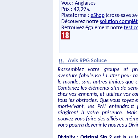
Voix : Anglaises
Prix : 49,99 €
Plateforme :
eShop
(cross-save av
Découvrez notre
solution complè
Retrouvez également notre
test c
Avis RPG Soluce
Rassemblez votre groupe et pr
aventure fabuleuse ! Luttez pour ra
le monde, sans autres limites que c
Combinez les éléments afin de seme
chez vos ennemis, et utilisez vos 
tous les obstacles. Que vous soyez e
mort-vivant, les PNJ entendront 
réagiront à votre présence. Mais
pouvez vous faire des alliés et même
vous pourra devenir le nouveau Divi
Divinity : Original Sin 2
est la suit