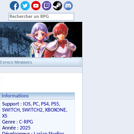
Informations
Support :
IOS
,
PC
,
PS4
,
PS5
,
SWITCH
,
SWITCH2
,
XBOXONE
,
XS
Genre :
C-RPG
Année :
2025