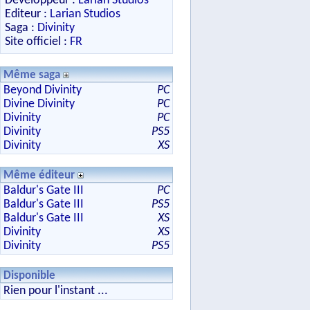
Développeur :
Larian Studios
Editeur :
Larian Studios
Saga :
Divinity
Site officiel :
FR
Même saga
Beyond Divinity
PC
Divine Divinity
PC
Divinity
PC
Divinity
PS5
Divinity
XS
Même éditeur
Baldur's Gate III
PC
Baldur's Gate III
PS5
Baldur's Gate III
XS
Divinity
XS
Divinity
PS5
Disponible
Rien pour l'instant ...