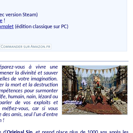
ec version Steam)
te
!
omplet
(édition classique sur PC)
éparez-vous à vivre une
mener la divinité et sauver
elles de votre imagination.
r la mort et la destruction
compétences pour surmonter
lfe, humain, nain, lézard ou
parler de vos exploits et
 méfiez-vous, car si vous
 des amis, seul l'un d'entre
n !
e d'
Original Sin
, et prend place plus de 1000 ans après les