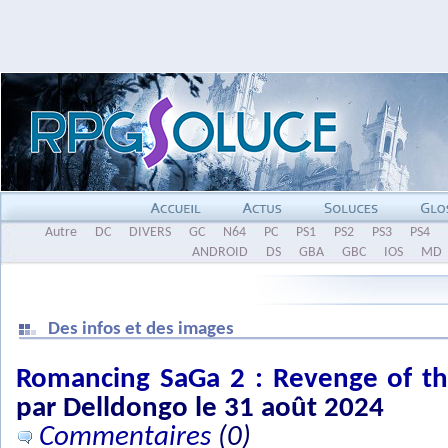
Autre
DC
DIVERS
GC
N64
PC
PS1
PS2
PS3
PS4
ANDROID
DS
GBA
GBC
IOS
MD
Des infos et des images
Romancing SaGa 2 : Revenge of t
par Delldongo le 31 août 2024
Commentaires
(0)