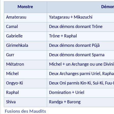
Monstre
Démons
Amaterasu
Yatagarasu + Mikazuchi
Camal
Deux démons donnant Trône
Gabrielle
Trône + Raphal
Girimehkala
Deux démons donnant Pûjâ
Gurr
Deux démons donnant Sparna
Métatron
Michel + un Archange ou une Divini
Michel
Deux Archanges parmi Uriel, Raphal
Ongyo-Ki
Deux Oni parmis Kin-Ki, Sui-Ki, Fuu-
Raphal
Domination + Uriel
Shiva
Randga + Barong
Fusions des Maudits