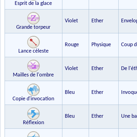
Esprit de la glace
Violet
Ether
Envelop
Grande torpeur
Rouge
Physique
Coup de
Lance céleste
Violet
Ether
De l'ét
Mailles de l'ombre
Bleu
Ether
Invoqu
Copie d'invocation
Bleu
Ether
Une bar
Réflexion