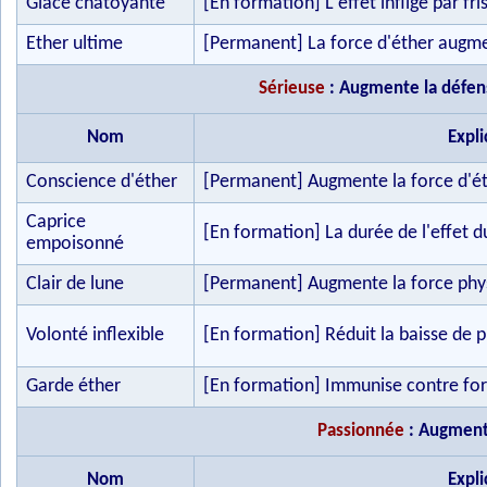
Glace chatoyante
[En formation] L'effet infligé par f
Ether ultime
[Permanent] La force d'éther augm
Sérieuse
: Augmente la défens
Nom
Expli
Conscience d'éther
[Permanent] Augmente la force d'é
Caprice
[En formation] La durée de l'effet
empoisonné
Clair de lune
[Permanent] Augmente la force phys
Volonté inflexible
[En formation] Réduit la baisse de p
Garde éther
[En formation] Immunise contre for
Passionnée
: Augmente
Nom
Expli