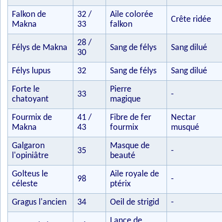
Falkon de
32 /
Aile colorée
Crête ridée
Makna
33
falkon
28 /
Félys de Makna
Sang de félys
Sang dilué
30
Félys lupus
32
Sang de félys
Sang dilué
Forte le
Pierre
33
-
chatoyant
magique
Fourmix de
41 /
Fibre de fer
Nectar
Makna
43
fourmix
musqué
Galgaron
Masque de
35
-
l'opiniâtre
beauté
Golteus le
Aile royale de
98
-
céleste
ptérix
Gragus l'ancien
34
Oeil de strigid
-
Lance de