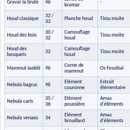
Gravar la brute
46
-
kromar
32 /
Houd classique
Planche houd
Tissu moite
33
30 /
Camouflage
Houd des bois
Tissu moite
32
houd
Houd des
Camouflage
32
Tissu moite
bosquets
houd
Corne de
Mammut laeklit
96
Os fossilisé
mammut
Elément
Extrait
Nebula bagrus
96
couronne
élémentaire
35 /
Elément
Amas
Nebula caris
36
poussière
d'éléments
Elément
Amas
Nebula venaes
34
brouillard
d'éléments