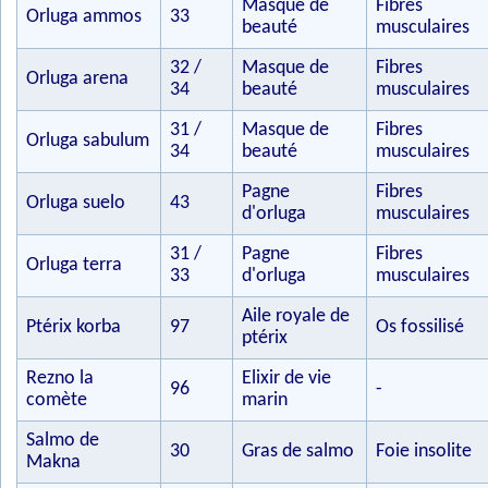
Masque de
Fibres
Orluga ammos
33
beauté
musculaires
32 /
Masque de
Fibres
Orluga arena
34
beauté
musculaires
31 /
Masque de
Fibres
Orluga sabulum
34
beauté
musculaires
Pagne
Fibres
Orluga suelo
43
d'orluga
musculaires
31 /
Pagne
Fibres
Orluga terra
33
d'orluga
musculaires
Aile royale de
Ptérix korba
97
Os fossilisé
ptérix
Rezno la
Elixir de vie
96
-
comète
marin
Salmo de
30
Gras de salmo
Foie insolite
Makna