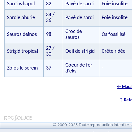
Sardi whapol
32
Pavé de sardi
Foie insolite
34 /
Sardie ahurie
Pavé de sardi
Foie insolite
36
Croc de
Sauros deinos
98
Os fossilisé
sauros
27 /
Strigid tropical
Oeil de strigid
Crête ridée
30
Coeur de fer
Zolos le serein
37
-
d'eks
← Marai
↑ Reto
© 2000-2025 Toute reproduction interdite s