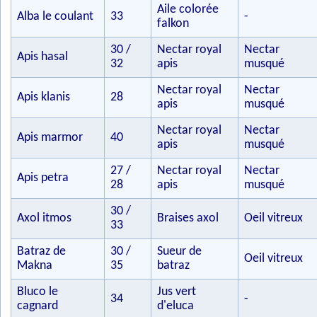
Aile colorée
Alba le coulant
33
-
falkon
30 /
Nectar royal
Nectar
Apis hasal
32
apis
musqué
Nectar royal
Nectar
Apis klanis
28
apis
musqué
Nectar royal
Nectar
Apis marmor
40
apis
musqué
27 /
Nectar royal
Nectar
Apis petra
28
apis
musqué
30 /
Axol itmos
Braises axol
Oeil vitreux
33
Batraz de
30 /
Sueur de
Oeil vitreux
Makna
35
batraz
Bluco le
Jus vert
34
-
cagnard
d'eluca