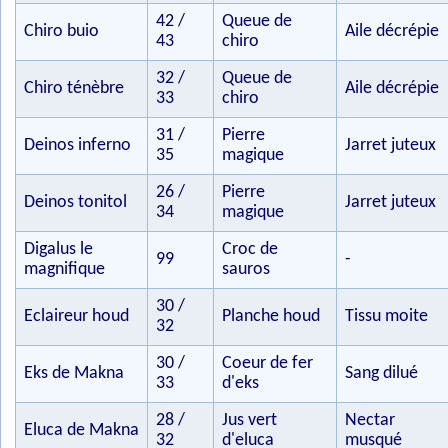
42 /
Queue de
Chiro buio
Aile décrépie
43
chiro
32 /
Queue de
Chiro ténèbre
Aile décrépie
33
chiro
31 /
Pierre
Deinos inferno
Jarret juteux
35
magique
26 /
Pierre
Deinos tonitol
Jarret juteux
34
magique
Digalus le
Croc de
99
-
magnifique
sauros
30 /
Eclaireur houd
Planche houd
Tissu moite
32
30 /
Coeur de fer
Eks de Makna
Sang dilué
33
d'eks
28 /
Jus vert
Nectar
Eluca de Makna
32
d'eluca
musqué