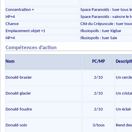
Concentration +
Space Paranoïds : tuer tous le
HP+4
Space Paranoïds : vaincre le
Chance
Cité du Crépuscule : tuer to
Emplacement objet +1
Illusiopolis : tuer Xigbar
HP+4
Illusiopolis : tuer Saïx
Compétences d'action
Nom
PC/MP
Descript
Donald-brasier
2/10
Un cercl
Donald-glacier
2/10
Un crista
Donald-foudre
2/10
Un éclair
Donald-soin
3/tous
Rend des