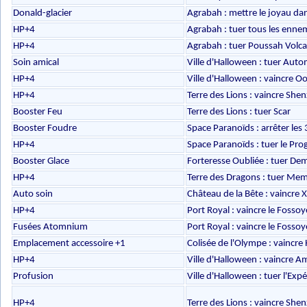
Donald-glacier
Agrabah : mettre le joyau dan
HP+4
Agrabah : tuer tous les ennem
HP+4
Agrabah : tuer Poussah Volca
Soin amical
Ville d'Halloween : tuer Aut
HP+4
Ville d'Halloween : vaincre O
HP+4
Terre des Lions : vaincre Shen
Booster Feu
Terre des Lions : tuer Scar
Booster Foudre
Space Paranoïds : arrêter les
HP+4
Space Paranoïds : tuer le Pr
Booster Glace
Forteresse Oubliée : tuer De
HP+4
Terre des Dragons : tuer Me
Auto soin
Château de la Bête : vaincre X
HP+4
Port Royal : vaincre le Fosso
Fusées Atomnium
Port Royal : vaincre le Foss
Emplacement accessoire +1
Colisée de l'Olympe : vaincre
HP+4
Ville d'Halloween : vaincre 
Profusion
Ville d'Halloween : tuer l'Exp
HP+4
Terre des Lions : vaincre Shen